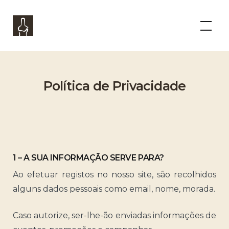
Skip
to
Panorama Boutique Wine Experience
content
Política de Privacidade
1 – A SUA INFORMAÇÃO SERVE PARA?
Ao efetuar registos no nosso site, são recolhidos
alguns dados pessoais como email, nome, morada.
Caso autorize, ser-lhe-ão enviadas informações de