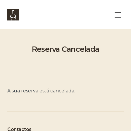
Skip
to
Panorama Boutique Wine Experience
content
Reserva Cancelada
A sua reserva está cancelada.
Contactos