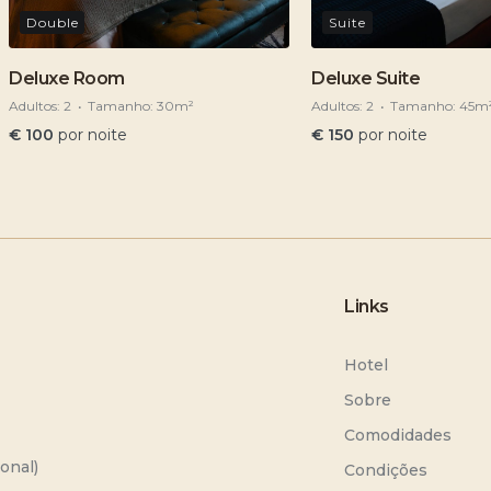
Double
Suite
Deluxe Room
Deluxe Suite
Adultos:
2
Tamanho:
30m²
Adultos:
2
Tamanho:
45m
€
100
por noite
€
150
por noite
Links
Hotel
Sobre
Comodidades
onal)
Condições