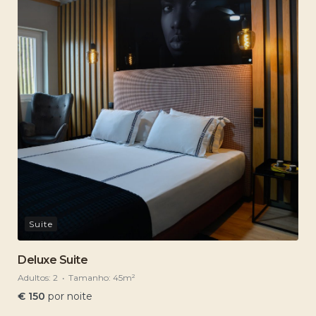
Suite
Deluxe Suite
Adultos:
2
Tamanho:
45m²
€
150
por noite