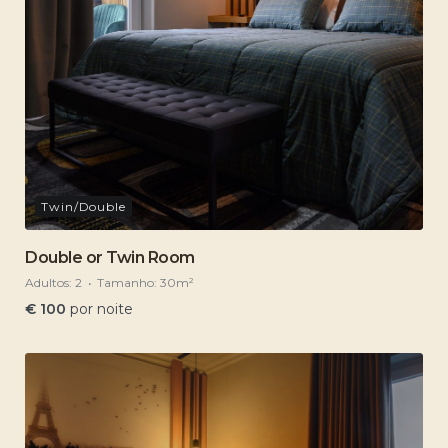
Twin/Double
Double or Twin Room
Adultos:
2
Tamanho:
30m²
€
100
por noite