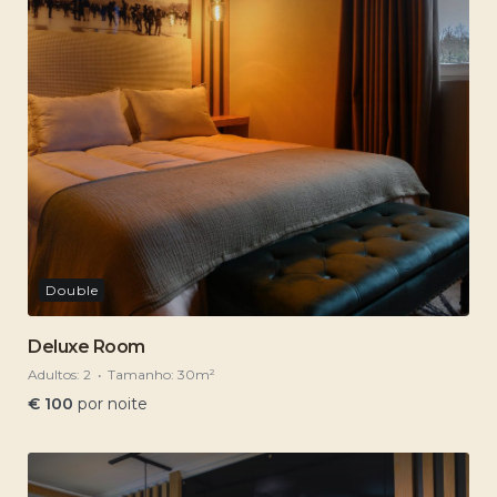
Double
Deluxe Room
Adultos:
2
Tamanho:
30m²
€
100
por noite